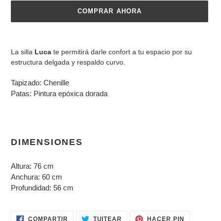
COMPRAR AHORA
Agregando
el
La silla
Luca
te permitirá darle confort a tu espacio por su
producto
estructura delgada y respaldo curvo.
a
tu
Tapizado: Chenille
carrito
Patas: Pintura epóxica dorada
DIMENSIONES
Altura: 76 cm
Anchura: 60 cm
Profundidad: 56 cm
COMPARTIR
TUITEAR
PINEAR
COMPARTIR
TUITEAR
HACER PIN